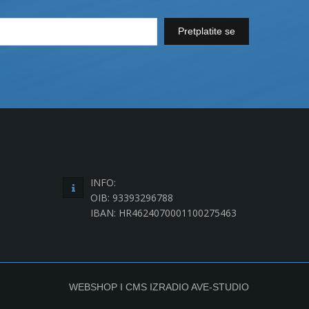
Pretplatite se
INFO:
OIB: 93393296788
IBAN: HR4624070001100275463
WEBSHOP I CMS IZRADIO
AVE-STUDIO