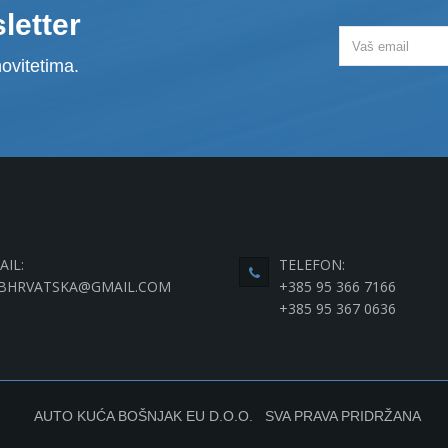
letter
ovitetima.
AIL:
TELEFON:
BHRVATSKA@GMAIL.COM
+385 95 366 7166
+385 95 367 0636
AUTO KUĆA BOŠNJAK EU D.O.O. SVA PRAVA PRIDRŽANA