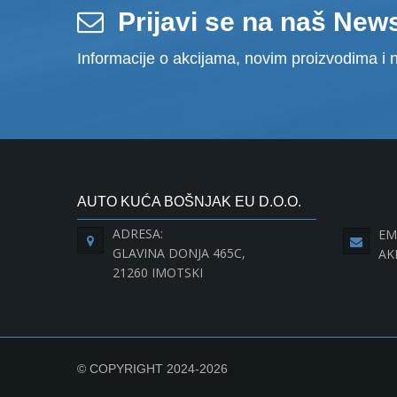
Prijavi se na naš News
Informacije o akcijama, novim proizvodima i n
AUTO KUĆA BOŠNJAK EU D.O.O.
ADRESA:
EM
GLAVINA DONJA 465C,
AK
21260 IMOTSKI
© COPYRIGHT 2024-2026