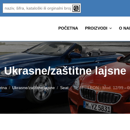
POČETNA
PROIZVODI
O NA
Ukrasne/zaštitne lajsne
etna
Ukrasne/zaštitne lajsne
Seat
SEAT - LEON - Mod. 12/99 - 0