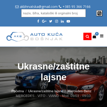
akbhrvatska@gmail.com
+385 95 366 7166
0
Ukrasne/zaštitne
lajsne
Početna
Ukrasne/zaštitne lajsne
Mercedes-Benz
MERCEDES - VITO - VIANO - Mod. 09/03 - 09/10