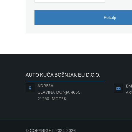
Pošalji
AUTO KUĆA BOŠNJAK EU D.O.O.
ADRESA:
EM
GLAVINA DONJA 465C,
AK
21260 IMOTSKI
© COPYRIGHT 2024-2026