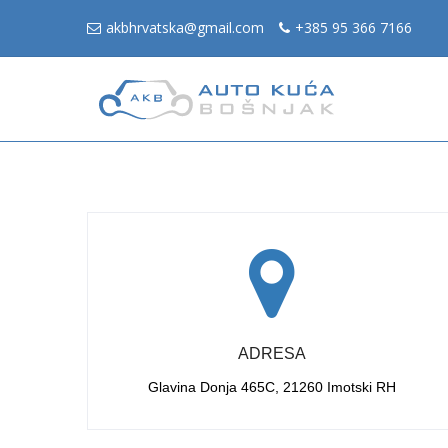
akbhrvatska@gmail.com
+385 95 366 7166
ADRESA
Glavina Donja 465C, 21260 Imotski RH