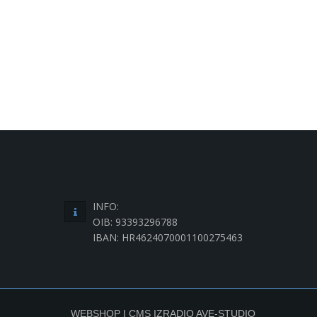
INFO:
OIB: 93393296788
IBAN: HR4624070001100275463
WEBSHOP I CMS IZRADIO
AVE-STUDIO