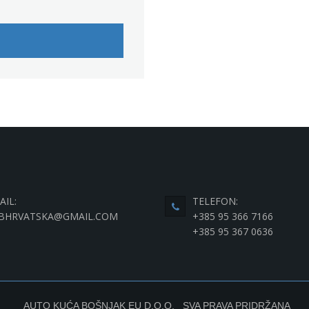
AIL:
TELEFON:
BHRVATSKA@GMAIL.COM
+385 95 366 7166
+385 95 367 0636
AUTO KUĆA BOŠNJAK EU D.O.O. SVA PRAVA PRIDRŽANA