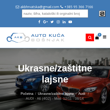
akbhrvatska@gmail.com
+385 95 366 7166
0
Ukrasne/zaštitne
lajsne
Početna
Ukrasne/zaštitne lajsne
Audi
AUDI - A6 (4G2) - Mod. 12/11 - 08/14