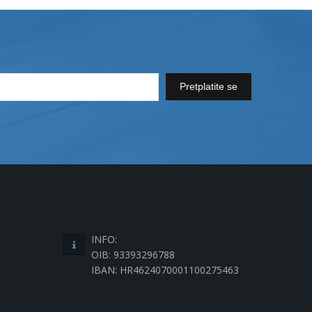
Pretplatite se
INFO:
OIB: 93393296788
IBAN: HR4624070001100275463