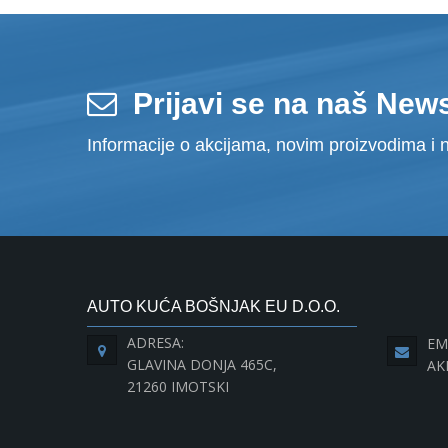
Prijavi se na naš News
Informacije o akcijama, novim proizvodima i n
AUTO KUĆA BOŠNJAK EU D.O.O.
ADRESA:
EM
GLAVINA DONJA 465C,
AK
21260 IMOTSKI