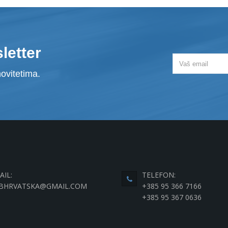
letter
ovitetima.
AIL:
TELEFON:
BHRVATSKA@GMAIL.COM
+385 95 366 7166
+385 95 367 0636