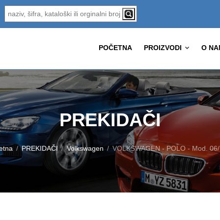
POČETNA
PROIZVODI
O NA
PREKIDAČI
etna
PREKIDAČI
Volkswagen
VOLKSWAGEN - POLO - Mod. 06/