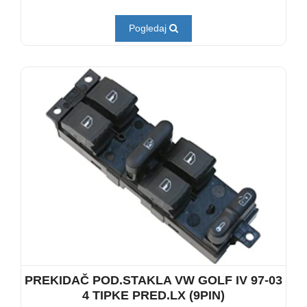
Pogledaj
PREKIDAČ POD.STAKLA VW GOLF IV 97-03
4 TIPKE PRED.LX (9PIN)