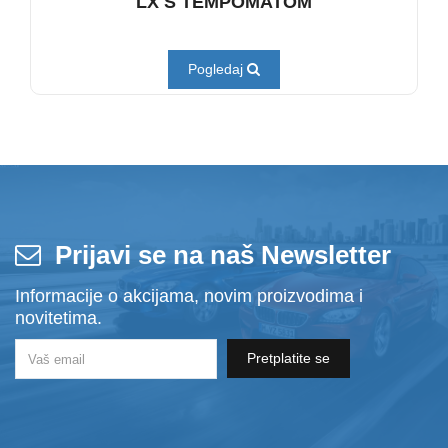
LX S TEMPOMATOM
Pogledaj
Prijavi se na naš Newsletter
Informacije o akcijama, novim proizvodima i
novitetima.
Pretplatite se