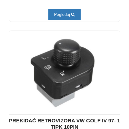
Pogledaj
PREKIDAČ RETROVIZORA VW GOLF IV 97- 1
TIPK 10PIN