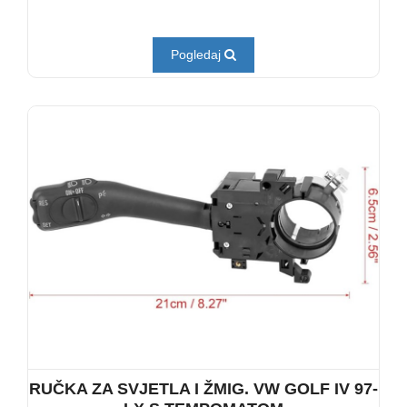
Pogledaj
RUČKA ZA SVJETLA I ŽMIG. VW GOLF IV 97-