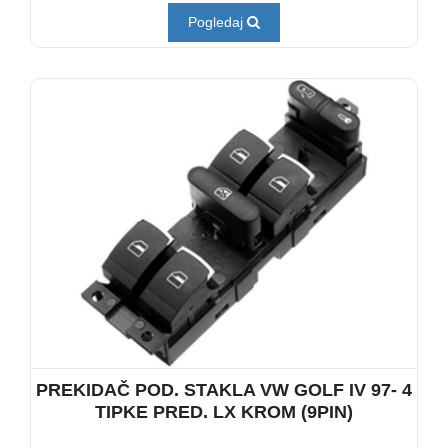
Pogledaj
PREKIDAČ POD. STAKLA VW GOLF IV 97- 4
TIPKE PRED. LX KROM (9PIN)