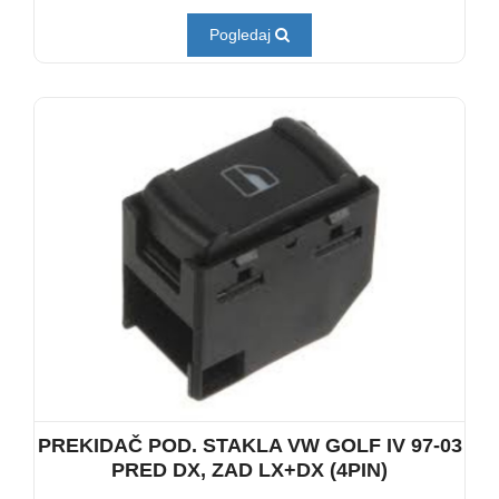
Pogledaj
PREKIDAČ POD. STAKLA VW GOLF IV 97-03
PRED DX, ZAD LX+DX (4PIN)