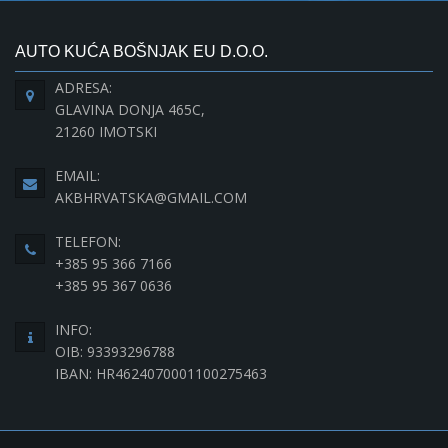
AUTO KUĆA BOŠNJAK EU D.O.O.
ADRESA:
GLAVINA DONJA 465C,
21260 IMOTSKI
EMAIL:
AKBHRVATSKA@GMAIL.COM
TELEFON:
+385 95 366 7166
+385 95 367 0636
INFO:
OIB: 93393296788
IBAN: HR4624070001100275463