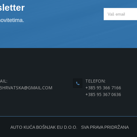
letter
ovitetima.
AIL:
TELEFON:
BHRVATSKA@GMAIL.COM
+385 95 366 7166
+385 95 367 0636
AUTO KUĆA BOŠNJAK EU D.O.O. SVA PRAVA PRIDRŽANA