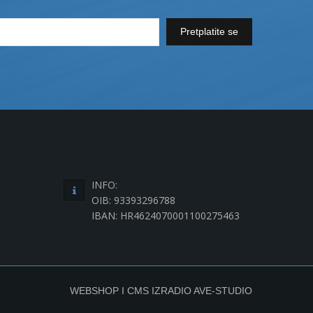
Pretplatite se
INFO:
OIB: 93393296788
IBAN: HR4624070001100275463
WEBSHOP I CMS IZRADIO
AVE-STUDIO