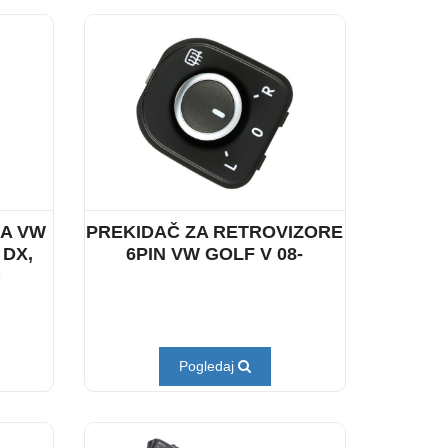
LA VW
PREKIDAČ ZA RETROVIZORE
 DX,
6PIN VW GOLF V 08-
)
Pogledaj