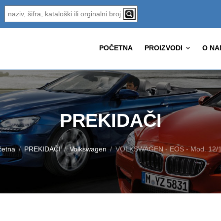
POČETNA
PROIZVODI
O NA
PREKIDAČI
četna
PREKIDAČI
Volkswagen
VOLKSWAGEN - EOS - Mod. 12/1