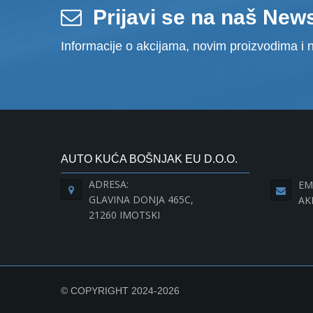
Prijavi se na naš News
Informacije o akcijama, novim proizvodima i n
AUTO KUĆA BOŠNJAK EU D.O.O.
ADRESA:
EM
GLAVINA DONJA 465C,
AK
21260 IMOTSKI
© COPYRIGHT 2024-2026