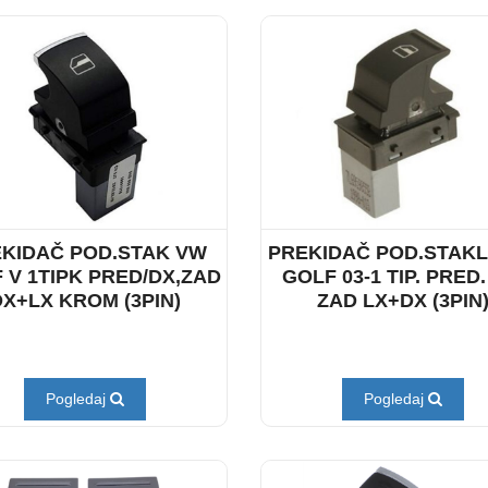
KIDAČ POD.STAK VW
PREKIDAČ POD.STAK
 V 1TIPK PRED/DX,ZAD
GOLF 03-1 TIP. PRED.
DX+LX KROM (3PIN)
ZAD LX+DX (3PIN
Pogledaj
Pogledaj