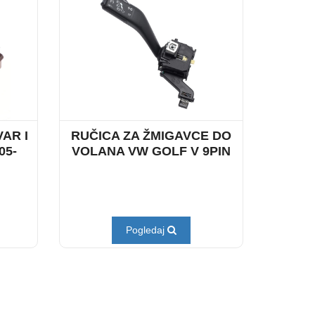
AR I
RUČICA ZA ŽMIGAVCE DO
05-
VOLANA VW GOLF V 9PIN
M
Pogledaj