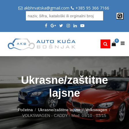
akbhrvatska@gmail.com
+385 95 366 7166
0
Ukrasne/zaštitne
lajsne
Početna
Ukrasne/zaštitne lajsne
Volkswagen
VOLKSWAGEN - CADDY - Mod. 09/10 - 03/15