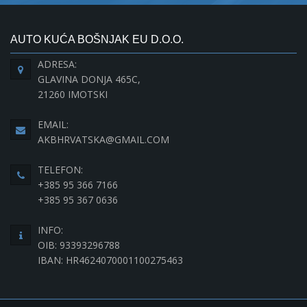
AUTO KUĆA BOŠNJAK EU D.O.O.
ADRESA:
GLAVINA DONJA 465C,
21260 IMOTSKI
EMAIL:
AKBHRVATSKA@GMAIL.COM
TELEFON:
+385 95 366 7166
+385 95 367 0636
INFO:
OIB: 93393296788
IBAN: HR4624070001100275463