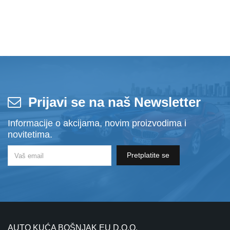
Prijavi se na naš Newsletter
Informacije o akcijama, novim proizvodima i
novitetima.
Pretplatite se
AUTO KUĆA BOŠNJAK EU D.O.O.