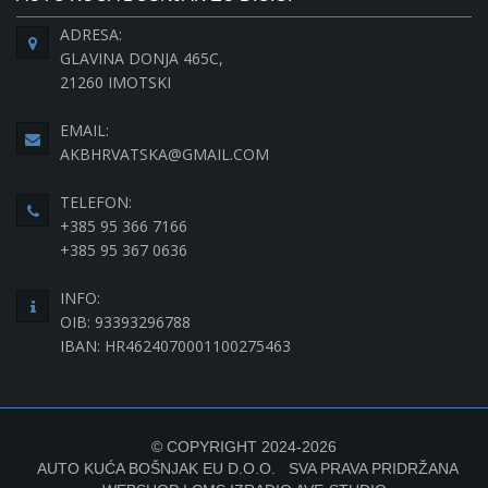
ADRESA:
GLAVINA DONJA 465C,
21260 IMOTSKI
EMAIL:
AKBHRVATSKA@GMAIL.COM
TELEFON:
+385 95 366 7166
+385 95 367 0636
INFO:
OIB: 93393296788
IBAN: HR4624070001100275463
© COPYRIGHT 2024-2026
AUTO KUĆA BOŠNJAK EU D.O.O. SVA PRAVA PRIDRŽANA