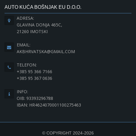
AUTO KUĆA BOŠNJAK EU D.O.O.
ADRESA:
GLAVINA DONJA 465C,
21260 IMOTSKI
EMAIL:
AKBHRVATSKA@GMAIL.COM
TELEFON:
+385 95 366 7166
+385 95 367 0636
INFO:
OIB: 93393296788
IBAN: HR4624070001100275463
© COPYRIGHT 2024-2026