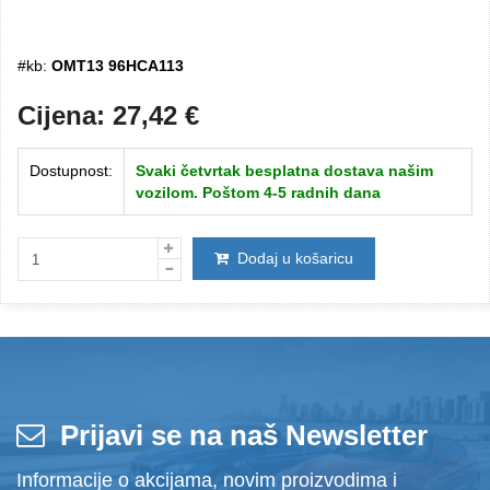
#kb:
OMT13 96HCA113
Cijena:
27,42
€
Dostupnost:
Svaki četvrtak besplatna dostava našim
vozilom. Poštom 4-5 radnih dana
Dodaj u košaricu
Prijavi se na naš Newsletter
Informacije o akcijama, novim proizvodima i