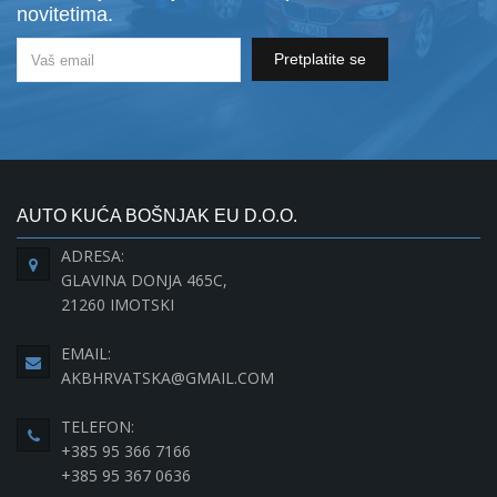
novitetima.
Pretplatite se
AUTO KUĆA BOŠNJAK EU D.O.O.
ADRESA:
GLAVINA DONJA 465C,
21260 IMOTSKI
EMAIL:
AKBHRVATSKA@GMAIL.COM
TELEFON:
+385 95 366 7166
+385 95 367 0636