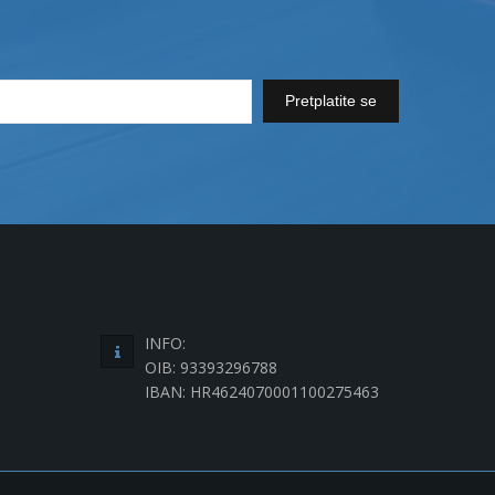
Pretplatite se
INFO:
OIB: 93393296788
IBAN: HR4624070001100275463