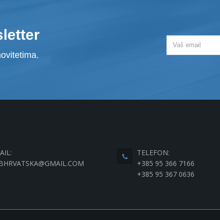
letter
ovitetima.
AIL:
TELEFON:
BHRVATSKA@GMAIL.COM
+385 95 366 7166
+385 95 367 0636