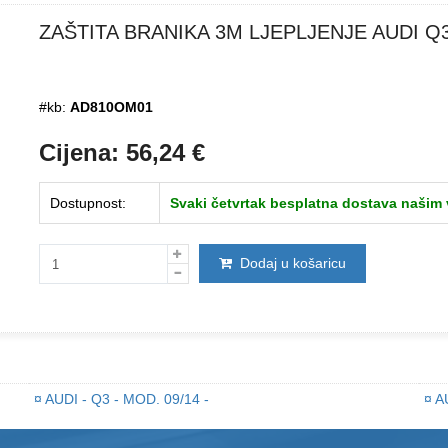
ZAŠTITA BRANIKA 3M LJEPLJENJE AUDI Q
#kb:
AD810OM01
Cijena:
56,24
€
Dostupnost:
Svaki četvrtak besplatna dostava našim
Dodaj u košaricu
¤
AUDI - Q3 - MOD. 09/14 -
¤
AU