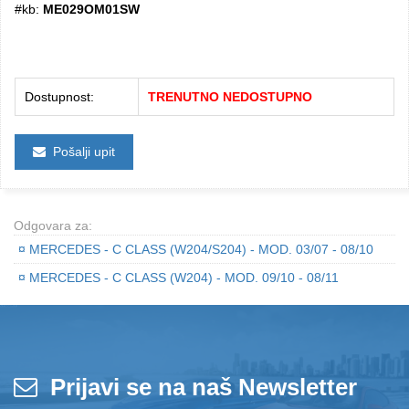
#kb:
ME029OM01SW
Dostupnost:
TRENUTNO NEDOSTUPNO
Pošalji upit
Odgovara za:
¤
MERCEDES - C CLASS (W204/S204) - MOD. 03/07 - 08/10
¤
MERCEDES - C CLASS (W204) - MOD. 09/10 - 08/11
Prijavi se na naš Newsletter