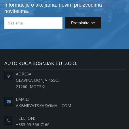
Informacije o akcijama, novim proizvodima i
novitetima.
Pretplatite se
AUTO KUĆA BOŠNJAK EU D.O.O.
ADRESA:
GLAVINA DONJA 465C,
21260 IMOTSKI
EMAIL:
AKBHRVATSKA@GMAIL.COM
TELEFON:
+385 95 366 7166