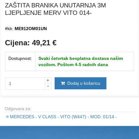
ZAŠTITA BRANIKA UNUTARNJA 3M
LJEPLJENJE MERV VITO 014-
#kb:
ME912OM01UN
Cijena:
49,21
€
Dostupnost:
Svaki četvrtak besplatna dostava našim
vozilom. Poštom 4-5 radnih dana
Dodaj u košaricu
Odgovara za:
¤
MERCEDES - V CLASS - VITO (W447) - MOD. 01/14 -