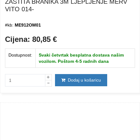
ZAŠTITA BRANIKA 3M LJEPLJENJE MERV
VITO 014-
#kb:
ME912OM01
Cijena:
80,85
€
Dostupnost:
Svaki četvrtak besplatna dostava našim
vozilom. Poštom 4-5 radnih dana
Dodaj u košaricu