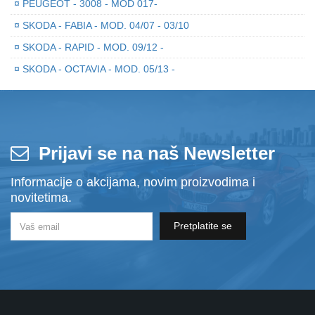
¤
PEUGEOT - 3008 - MOD 017-
¤
SKODA - FABIA - MOD. 04/07 - 03/10
¤
SKODA - RAPID - MOD. 09/12 -
¤
SKODA - OCTAVIA - MOD. 05/13 -
Prijavi se na naš Newsletter
Informacije o akcijama, novim proizvodima i
novitetima.
Pretplatite se