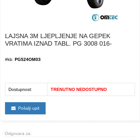
LAJSNA 3M LJEPLJENJE NA GEPEK
VRATIMA IZNAD TABL. PG 3008 016-
#kb:
PG524OM03
Dostupnost:
TRENUTNO NEDOSTUPNO
Pošalji upit
Odgovara za: