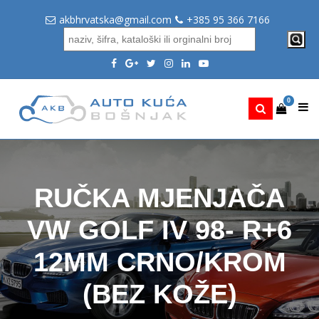
akbhrvatska@gmail.com
+385 95 366 7166
0
RUČKA MJENJAČA
VW GOLF IV 98- R+6
12MM CRNO/KROM
(BEZ KOŽE)