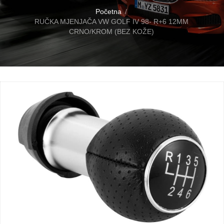
Početna
RUČKA MJENJAČA VW GOLF IV 98- R+6 12MM
CRNO/KROM (BEZ KOŽE)