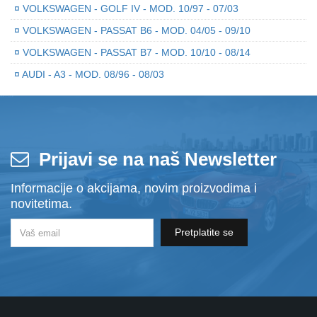
¤
VOLKSWAGEN - GOLF IV - MOD. 10/97 - 07/03
¤
VOLKSWAGEN - PASSAT B6 - MOD. 04/05 - 09/10
¤
VOLKSWAGEN - PASSAT B7 - MOD. 10/10 - 08/14
¤
AUDI - A3 - MOD. 08/96 - 08/03
Prijavi se na naš Newsletter
Informacije o akcijama, novim proizvodima i
novitetima.
Pretplatite se