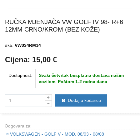
RUČKA MJENJAČA VW GOLF IV 98- R+6
12MM CRNO/KROM (BEZ KOŽE)
#kb:
VW034RM14
Cijena:
15,00
€
Dostupnost:
Svaki četvrtak besplatna dostava našim
vozilom. Poštom 1-2 radna dana
Dodaj u košaricu
Odgovara za:
¤
VOLKSWAGEN - GOLF V - MOD. 08/03 - 08/08