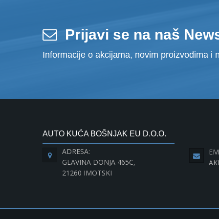
Prijavi se na naš News
Informacije o akcijama, novim proizvodima i n
AUTO KUĆA BOŠNJAK EU D.O.O.
ADRESA:
EM
GLAVINA DONJA 465C,
AK
21260 IMOTSKI