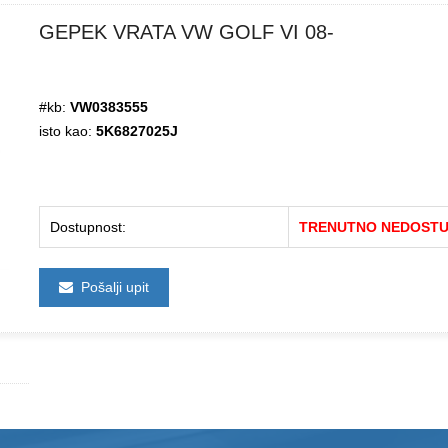
GEPEK VRATA VW GOLF VI 08-
#kb:
VW0383555
isto kao:
5K6827025J
Dostupnost:
TRENUTNO NEDOST
Pošalji upit