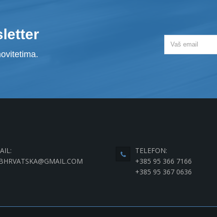
letter
ovitetima.
AIL:
TELEFON:
BHRVATSKA@GMAIL.COM
+385 95 366 7166
+385 95 367 0636