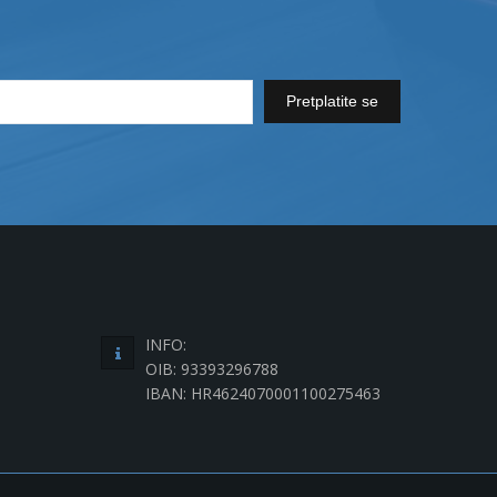
Pretplatite se
INFO:
OIB: 93393296788
IBAN: HR4624070001100275463