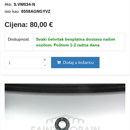
#kb:
S.VW034-N
isto kao:
8558AGNGYVZ
Cijena:
80,00
€
Dostupnost:
Svaki četvrtak besplatna dostava našim
vozilom. Poštom 1-2 radna dana
Dodaj u košaricu