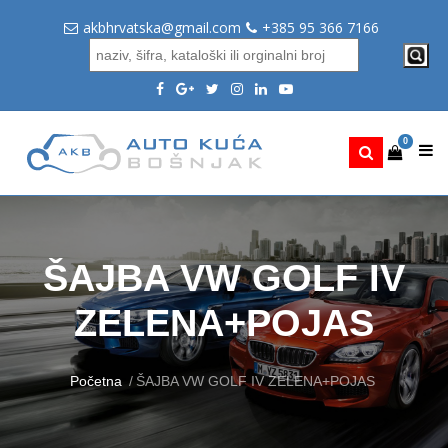
akbhrvatska@gmail.com
+385 95 366 7166
0
ŠAJBA VW GOLF IV
ZELENA+POJAS
Početna
ŠAJBA VW GOLF IV ZELENA+POJAS