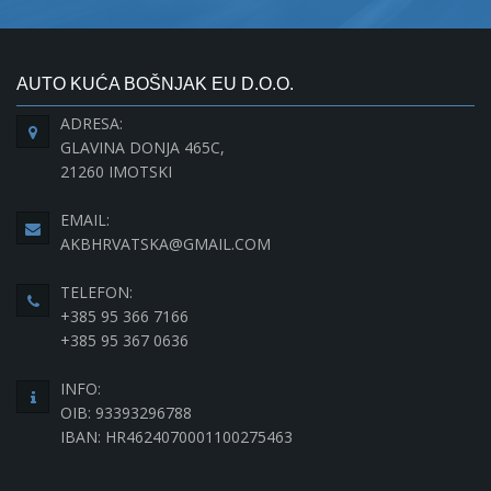
AUTO KUĆA BOŠNJAK EU D.O.O.
ADRESA:
GLAVINA DONJA 465C,
21260 IMOTSKI
EMAIL:
AKBHRVATSKA@GMAIL.COM
TELEFON:
+385 95 366 7166
+385 95 367 0636
INFO:
OIB: 93393296788
IBAN: HR4624070001100275463