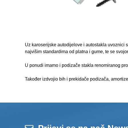
Uz karoserijske autodijelove i autostakla uvoznici s
najvišim standardima od platna i gume, te se svojom 
U ponudi imamo i podizače stakla renomiranog proiz
Također izdvojio bih i prekidače podizača, amortiz