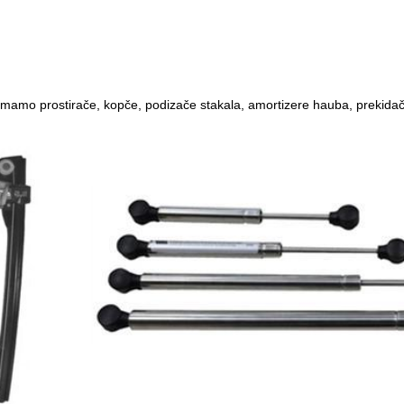
a, imamo prostirače, kopče, podizače stakala, amortizere hauba, prekid