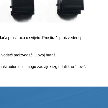
ača prostirača u svijetu. Prostirači proizvedeni po
 vodeći proizvođači u ovoj branši.
aši automobili mogu zauvijek izgledati kao "novi".