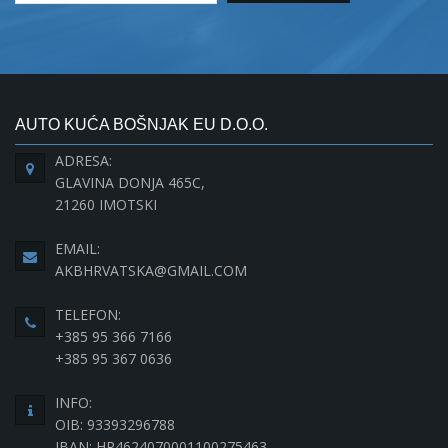
AUTO KUĆA BOŠNJAK EU D.O.O.
ADRESA:
GLAVINA DONJA 465C,
21260 IMOTSKI
EMAIL:
AKBHRVATSKA@GMAIL.COM
TELEFON:
+385 95 366 7166
+385 95 367 0636
INFO:
OIB: 93393296788
IBAN: HR4624070001100275463