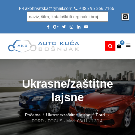
akbhrvatska@gmail.com
+385 95 366 7166
0
Ukrasne/zaštitne
lajsne
Početna
Ukrasne/zaštitne lajsne
Ford
FORD - FOCUS - Mod. 03/11 - 12/14