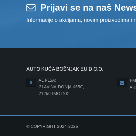
Prijavi se na naš News
Informacije o akcijama, novim proizvodima i n
AUTO KUĆA BOŠNJAK EU D.O.O.
ADRESA:
EM
GLAVINA DONJA 465C,
AK
21260 IMOTSKI
© COPYRIGHT 2024-2026