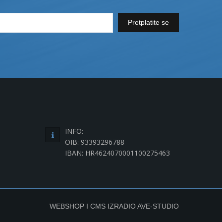
Pretplatite se
INFO:
OIB: 93393296788
IBAN: HR4624070001100275463
WEBSHOP I CMS IZRADIO
AVE-STUDIO