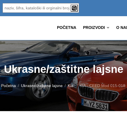
POČETNA
PROIZVODI
O NA
Ukrasne/zaštitne lajsne
Početna
Ukrasne/zaštitne lajsne
Kia
KIA - CEED Mod 015-018