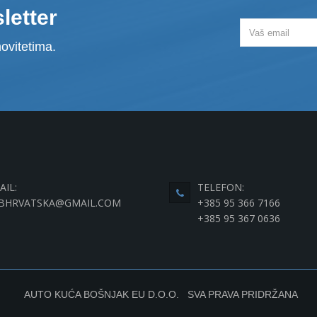
letter
ovitetima.
AIL:
TELEFON:
BHRVATSKA@GMAIL.COM
+385 95 366 7166
+385 95 367 0636
AUTO KUĆA BOŠNJAK EU D.O.O. SVA PRAVA PRIDRŽANA