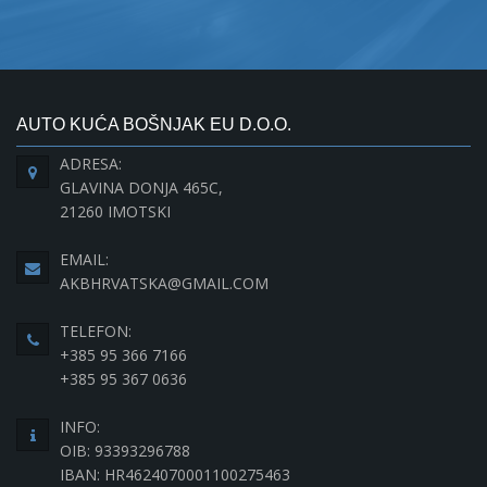
AUTO KUĆA BOŠNJAK EU D.O.O.
ADRESA:
GLAVINA DONJA 465C,
21260 IMOTSKI
EMAIL:
AKBHRVATSKA@GMAIL.COM
TELEFON:
+385 95 366 7166
+385 95 367 0636
INFO:
OIB: 93393296788
IBAN: HR4624070001100275463