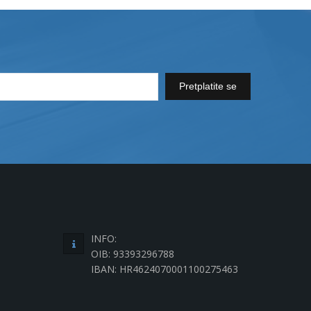
Pretplatite se
INFO:
OIB: 93393296788
IBAN: HR4624070001100275463