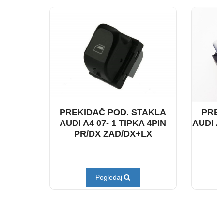
PREKIDAČ POD. STAKLA
PR
AUDI A4 07- 1 TIPKA 4PIN
AUDI 
PR/DX ZAD/DX+LX
Pogledaj