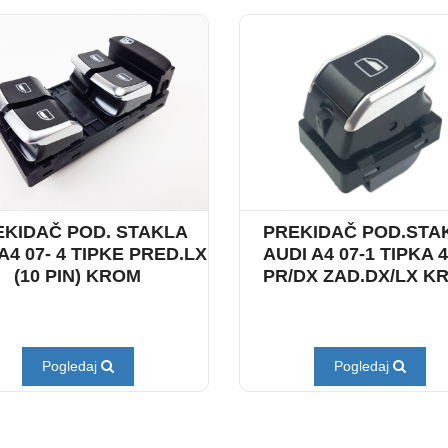
EKIDAČ POD. STAKLA
PREKIDAČ POD.STA
A4 07- 4 TIPKE PRED.LX
AUDI A4 07-1 TIPKA 
(10 PIN) KROM
PR/DX ZAD.DX/LX K
Pogledaj
Pogledaj