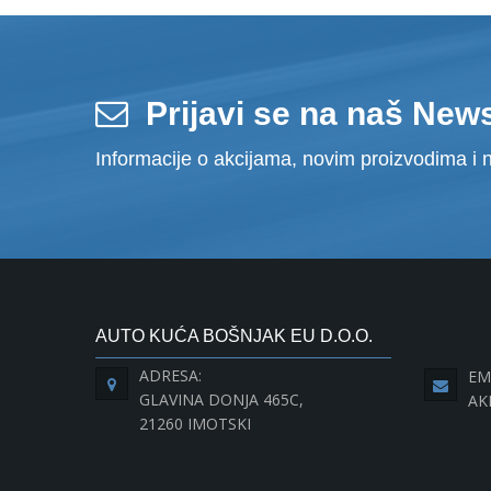
Prijavi se na naš News
Informacije o akcijama, novim proizvodima i n
AUTO KUĆA BOŠNJAK EU D.O.O.
ADRESA:
EM
GLAVINA DONJA 465C,
AK
21260 IMOTSKI