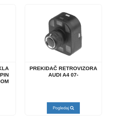
KLA
PREKIDAČ RETROVIZORA
4PIN
AUDI A4 07-
ROM
Pogledaj