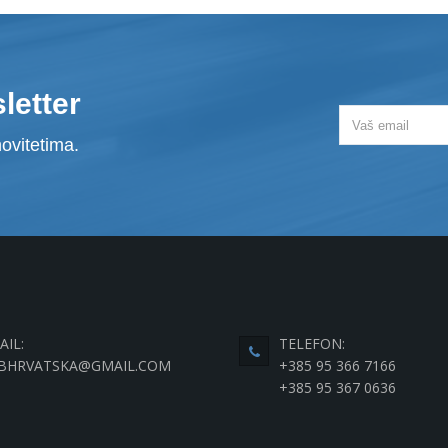
letter
ovitetima.
AIL:
TELEFON:
BHRVATSKA@GMAIL.COM
+385 95 366 7166
+385 95 367 0636