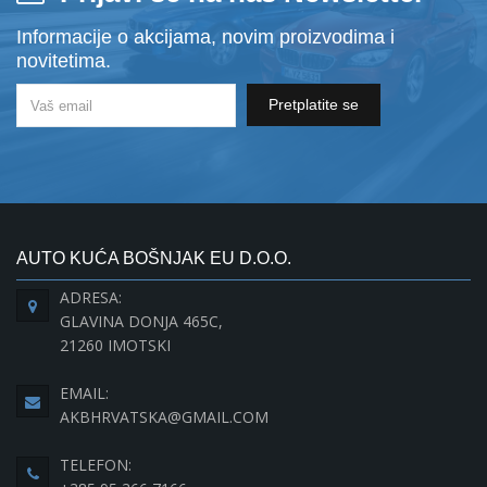
Informacije o akcijama, novim proizvodima i
novitetima.
Pretplatite se
AUTO KUĆA BOŠNJAK EU D.O.O.
ADRESA:
GLAVINA DONJA 465C,
21260 IMOTSKI
EMAIL:
AKBHRVATSKA@GMAIL.COM
TELEFON: