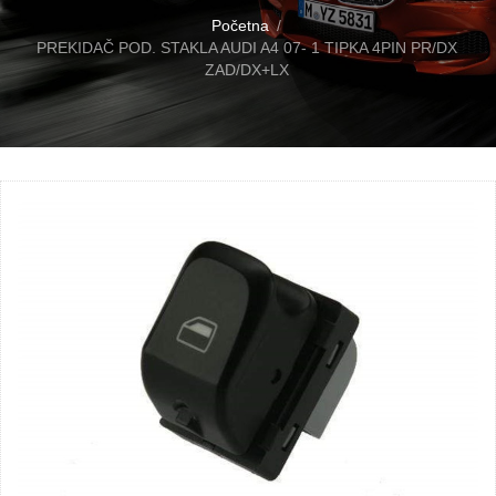
Početna
PREKIDAČ POD. STAKLA AUDI A4 07- 1 TIPKA 4PIN PR/DX
ZAD/DX+LX