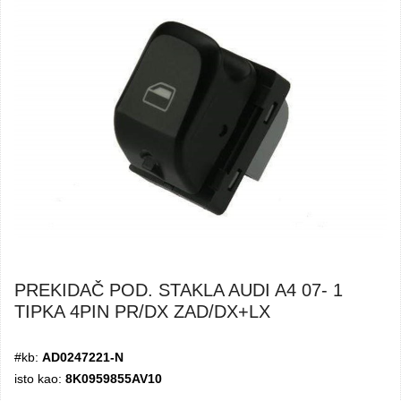
PREKIDAČ POD. STAKLA AUDI A4 07- 1
TIPKA 4PIN PR/DX ZAD/DX+LX
#kb:
AD0247221-N
isto kao:
8K0959855AV10