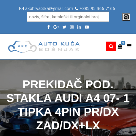
akbhrvatska@gmail.com
+385 95 366 7166
0
PREKIDAČ POD.
STAKLA AUDI A4 07- 1
TIPKA 4PIN PR/DX
ZAD/DX+LX