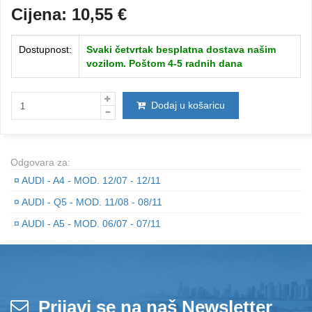
Cijena:
10,55
€
Dostupnost:
Svaki četvrtak besplatna dostava našim
vozilom. Poštom 4-5 radnih dana
Dodaj u košaricu
Odgovara za:
¤
AUDI - A4 - MOD. 12/07 - 12/11
¤
AUDI - Q5 - MOD. 11/08 - 08/11
¤
AUDI - A5 - MOD. 06/07 - 07/11
Prijavi se na naš Newsletter