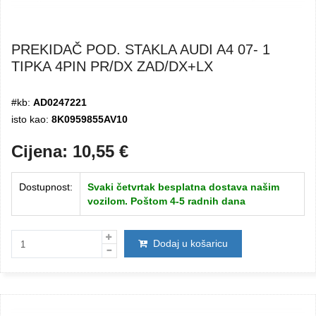
PREKIDAČ POD. STAKLA AUDI A4 07- 1
TIPKA 4PIN PR/DX ZAD/DX+LX
#kb:
AD0247221
isto kao:
8K0959855AV10
Cijena:
10,55
€
Dostupnost:
Svaki četvrtak besplatna dostava našim
vozilom. Poštom 4-5 radnih dana
Dodaj u košaricu