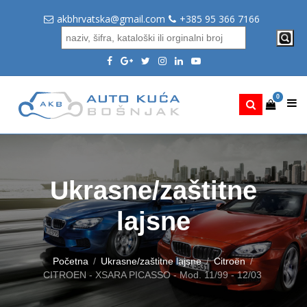
akbhrvatska@gmail.com
+385 95 366 7166
0
Ukrasne/zaštitne
lajsne
Početna
Ukrasne/zaštitne lajsne
Citroën
CITROEN - XSARA PICASSO - Mod. 11/99 - 12/03