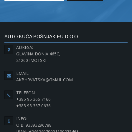
AUTO KUĆA BOŠNJAK EU D.O.O.
ADRESA:
GLAVINA DONJA 465C,
21260 IMOTSKI
EMAIL:
AKBHRVATSKA@GMAIL.COM
TELEFON:
+385 95 366 7166
+385 95 367 0636
INFO:
OIB: 93393296788
IBAN: HR4624070001100275463