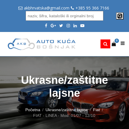
akbhrvatska@gmail.com
+385 95 366 7166
0
Ukrasne/zaštitne
lajsne
Početna
Ukrasne/zaštitne lajsne
Fiat
FIAT - LINEA - Mod. 01/07 - 12/10