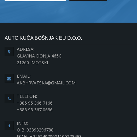
AUTO KUĆA BOŠNJAK EU D.O.O.
ADRESA:
GLAVINA DONJA 465C,
21260 IMOTSKI
EMAIL:
AKBHRVATSKA@GMAIL.COM
TELEFON:
+385 95 366 7166
+385 95 367 0636
INFO:
OIB: 93393296788
IBAN: HR4624070001100275463