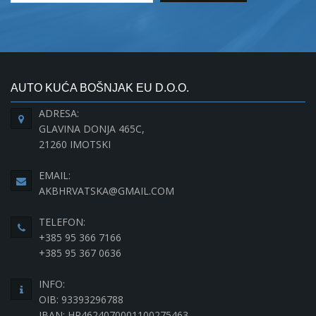
AUTO KUĆA BOŠNJAK EU D.O.O.
ADRESA:
GLAVINA DONJA 465C,
21260 IMOTSKI
EMAIL:
AKBHRVATSKA@GMAIL.COM
TELEFON:
+385 95 366 7166
+385 95 367 0636
INFO:
OIB: 93393296788
IBAN: HR4624070001100275463