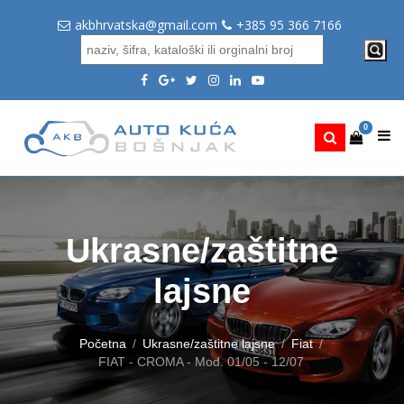
akbhrvatska@gmail.com
+385 95 366 7166
0
Ukrasne/zaštitne
lajsne
Početna
Ukrasne/zaštitne lajsne
Fiat
FIAT - CROMA - Mod. 01/05 - 12/07