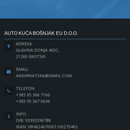
AUTO KUĆA BOŠNJAK EU D.O.O.
ADRESA:
GLAVINA DONJA 465C,
21260 IMOTSKI
EMAIL:
AKBHRVATSKA@GMAIL.COM
TELEFON:
+385 95 366 7166
+385 95 367 0636
INFO:
OIB: 93393296788
IBAN: HR4624070001100275463