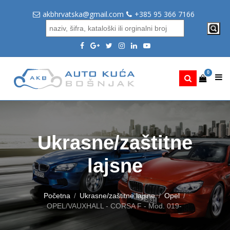
akbhrvatska@gmail.com
+385 95 366 7166
0
Ukrasne/zaštitne
lajsne
Početna
Ukrasne/zaštitne lajsne
Opel
OPEL/VAUXHALL - CORSA F - Mod. 019-