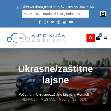
akbhrvatska@gmail.com
+385 95 366 7166
0
Ukrasne/zaštitne
lajsne
Početna
Ukrasne/zaštitne lajsne
Renault
RENAULT - MEGANE - Mod. 04/12 - 02/14