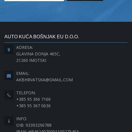
AUTO KUĆA BOŠNJAK EU D.O.O.
ADRESA:
GLAVINA DONJA 465C,
21260 IMOTSKI
EMAIL:
AKBHRVATSKA@GMAIL.COM
TELEFON:
+385 95 366 7166
+385 95 367 0636
INFO:
OIB: 93393296788
IBAN: HR4624070001100275463