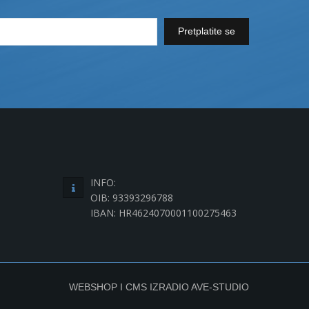
Pretplatite se
INFO:
OIB: 93393296788
IBAN: HR4624070001100275463
WEBSHOP I CMS IZRADIO
AVE-STUDIO