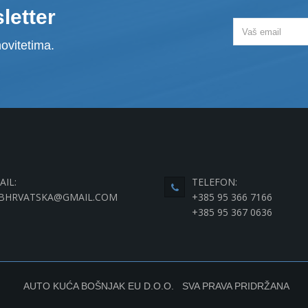
letter
ovitetima.
AIL:
TELEFON:
BHRVATSKA@GMAIL.COM
+385 95 366 7166
+385 95 367 0636
AUTO KUĆA BOŠNJAK EU D.O.O. SVA PRAVA PRIDRŽANA