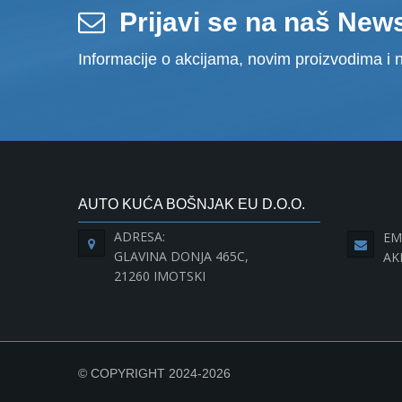
Prijavi se na naš News
Informacije o akcijama, novim proizvodima i n
AUTO KUĆA BOŠNJAK EU D.O.O.
ADRESA:
EM
GLAVINA DONJA 465C,
AK
21260 IMOTSKI
© COPYRIGHT 2024-2026