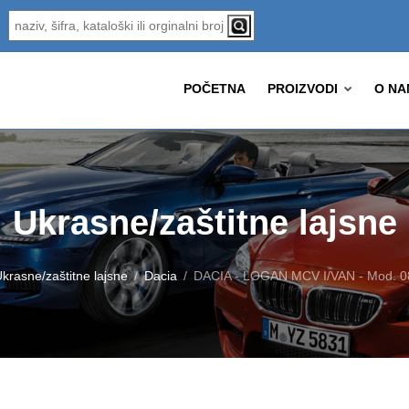
POČETNA
PROIZVODI
O NA
Ukrasne/zaštitne lajsne
krasne/zaštitne lajsne
Dacia
DACIA - LOGAN MCV I/VAN - Mod. 08