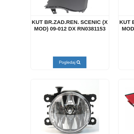
KUT BR.ZAD.REN. SCENIC (X
KUT 
MOD) 09-012 DX RN0381153
MOD)
Pogledaj