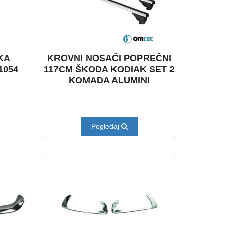
KA
KROVNI NOSAČI POPREČNI
1054
117CM ŠKODA KODIAK SET 2
KOMADA ALUMINI
Pogledaj