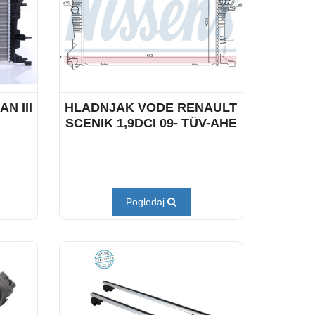
N III
HLADNJAK VODE RENAULT
SCENIK 1,9DCI 09- TÜV-AHE
Pogledaj