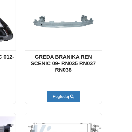
 012-
GREDA BRANIKA REN
SCENIC 09- RN035 RN037
RN038
Pogledaj