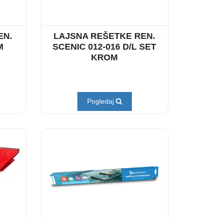
EN.
LAJSNA REŠETKE REN.
M
SCENIC 012-016 D/L SET
KROM
Pogledaj