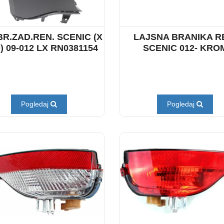
BR.ZAD.REN. SCENIC (X
LAJSNA BRANIKA R
 09-012 LX RN0381154
SCENIC 012- KRO
Pogledaj
Pogledaj