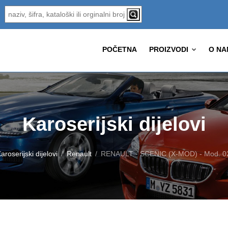
POČETNA
PROIZVODI
O NA
Karoserijski dijelovi
aroserijski dijelovi
Renault
RENAULT - SCENIC (X-MOD) - Mod. 02