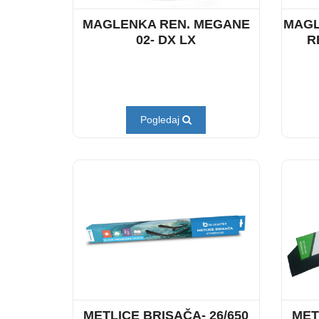
MAGLENKA REN. MEGANE
MAGL
02- DX LX
R
Pogledaj
METLICE BRISAČA- 26/650
MET